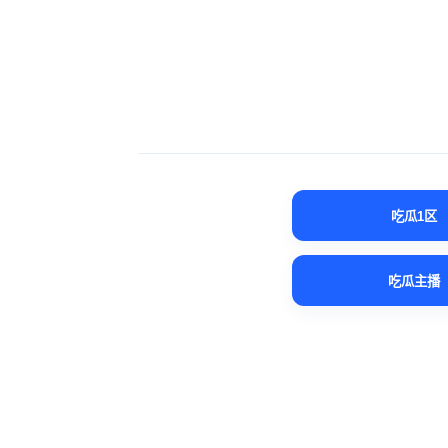
吃瓜1区
吃瓜主播